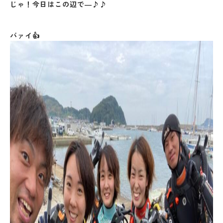
じゃ！今日はこの辺で―♪♪
バァイ👍