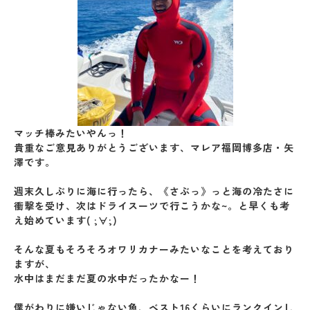
マッチ棒みたいやんっ！
貴重なご意見ありがとうございます、マレア福岡博多店・矢
澤です。
週末久しぶりに海に行ったら、《さぶっ》っと海の冷たさに
衝撃を受け、次はドライスーツで行こうかな~。と早くも考
え始めています( ;∀;)
そんな夏もそろそろオワリカナーみたいなことを考えており
ますが、
水中はまだまだ夏の水中だったかなー！
僕がわりに嫌いじゃない魚、ベスト16くらいにランクインし