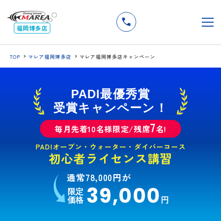
無料
説明会
メ
福岡博多店
TOP
マレア福岡博多店
マレア福岡博多店キャンペーン
PADI最優秀賞
受賞キャンペーン！
7
毎月先着10名様限定/残席
名!
PADIオープン・ウォーター・ダイバーコース
初心者ライセンス講習
通常78,000円が
39,000
限定
価格
円