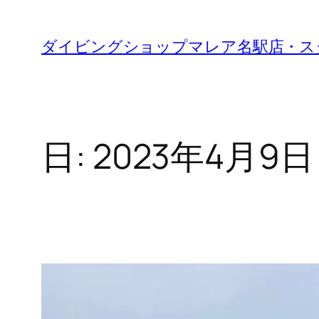
内
容
ダイビングショップマレア名駅店・ス
を
ス
キ
ッ
日:
2023年4月9日
プ