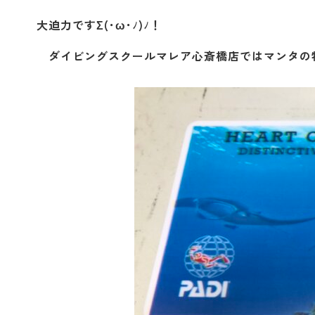
大迫力ですΣ(･ω･ﾉ)ﾉ！
ダイビングスクールマレア心斎橋店ではマンタの