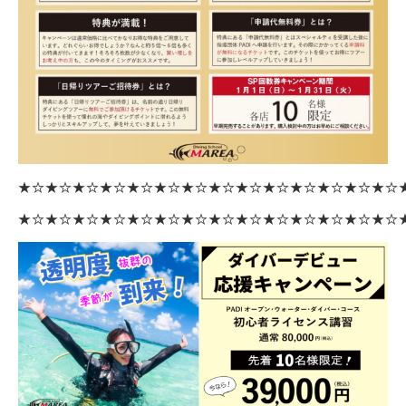
★☆★☆★☆★☆★☆★☆★☆★☆★☆★☆★☆★☆★☆★☆
★☆★☆★☆★☆★☆★☆★☆★☆★☆★☆★☆★☆★☆★☆