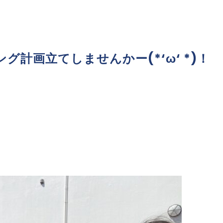
グ計画立てしませんかー(*‘ω‘ *)！