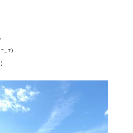
。
_T)
)