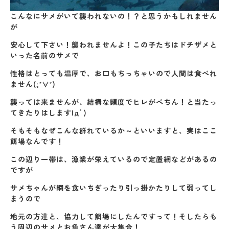
こんなにサメがいて襲われないの！？と思うかもしれません
が
安心して下さい！襲われませんよ！この子たちはドチザメと
いった名前のサメで
性格はとっても温厚で、お口もちっちゃいので人間は食べれ
ません(;’∀’)
襲っては来ませんが、結構な頻度でヒレがぺちん！と当たっ
てきたりはします|дﾟ)
そもそもなぜこんな群れているか～といいますと、実はここ
餌場なんです！
この辺り一帯は、漁業が栄えているので定置網などがあるの
ですが
サメちゃんが網を食いちぎったり引っ掛かたりして弱ってし
まうので
地元の方達と、協力して餌場にしたんですって！そしたらも
う周辺のサメとお魚さん達が大集合！