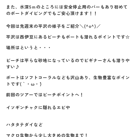
また、水深5ｍのところには安全停止用のバーもあり初めて
のボートダイビングでもご安心頂けます！！
今回は先週末の平沢の様子をご紹介＼(^o^)／
平沢は西伊豆にあるビーチもボートも潜れるポイントです☆
場所はというと・・・
ビーチは平らな砂地になっているのでビギナーさんも潜りや
すい♪
ボートはソフトコーラルなども沢山あり、生物豊富なポイン
トです(｀・ω・´)
前回のツアーではビーチポイントへ！
イソギンチャクに隠れるエビや
ハタタテダイなど
マクロ生物から少し大きめの生物まで！