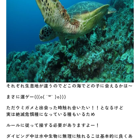
それぞれ生息地が違うのでどこの海でどの子に会えるかは〜
まさに運ゲー(((o( ˙꒳​˙ )o)))
ただウミガメと出会った時触れ合いたい！！となるけど
実は絶滅危惧種になっている種もいるため
ルールに従って接する必要がありますよー！
ダイビング中は水中生物に無理に触れるこは基本的に良くあ