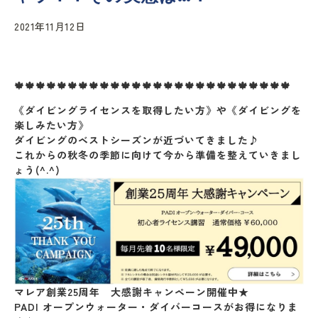
2021年11月12日
🍁🍁🍁🍁🍁🍁🍁🍁🍁🍁🍁🍁🍁🍁🍁🍁🍁🍁🍁🍁🍁🍁🍁🍁🍁🍁
《ダイビングライセンスを取得したい方》や《ダイビングを
楽しみたい方》
ダイビングのベストシーズンが近づいてきました♪
これからの秋冬の季節に向けて今から準備を整えていきまし
ょう(^.^)
マレア創業25周年 大感謝キャンペーン開催中★
PADI オープンウォーター・ダイバーコースがお得になりま