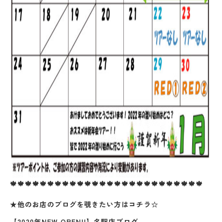
🍁🍁🍁🍁🍁🍁🍁🍁🍁🍁🍁🍁🍁🍁🍁🍁🍁🍁🍁🍁🍁🍁🍁🍁🍁🍁
★他のお店のブログを覗きたい方はコチラ☆
【2020年NEW OPEN!!】名駅店ブログ