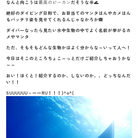
なんと向こうは
最高のピーカン
だそうな🌞🌊
絶好のダイビング日和で、お目当てのマンタはんやカメはん
もバッチリ姿を見せてくれるんじゃなかろか🙈
ダイバーなったら見たい水中生物の中でよく名前が挙がるカ
メやマンタ
ただ、そもそもどんな生物かはよく分からな～いって人へ！
今日はそこのところちょこ～っとだけご紹介しちゃおうかな
～～
おい！ほくと！紹介するのか、しないのか。。どっちなんだ
い！！
SUUUUUU－ーーRU！！！)^o^(