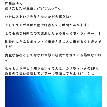
に高速ゆえ
逃げだしたが最後。ε”ε”(ﾉ⸝⸝>ㅁ<)ﾉ
いかにストレスを与えないかが大事だね〜
そしてウミガメは水面で呼吸をする瞬間があります！
とても稀な瞬間なので遭遇したらめちゃめちゃラッキー！！
比較的に色んなポイントで出会えることの出来るウミガメで
すが
貴重な存在として今なお生態の研究がされている最中なのね
～
もっとより詳しく知りたいって人は、カメやマンタのSPも
あるのでぜひ受講してツアーに参加してみよう(^_-)-☆