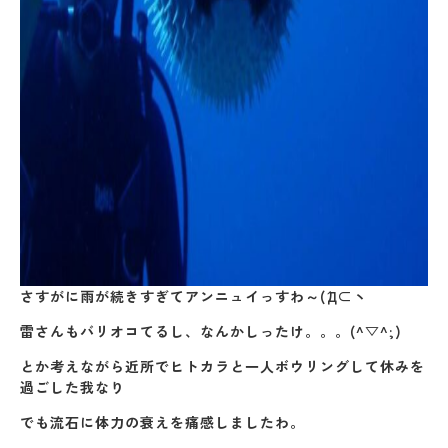
さすがに雨が続きすぎてアンニュイっすわ～(´Д⊂ヽ
雷さんもバリオコてるし、なんかしったけ。。。(^▽^;)
とか考えながら近所でヒトカラと一人ボウリングして休みを
過ごした我なり
でも流石に体力の衰えを痛感しましたわ。