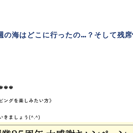
た今週の海はどこに行ったの…？そして残
🍁🍁🍁
ビングを楽しみたい方》
ましょう(^.^)