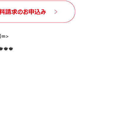
m>
🍁🍁🍁