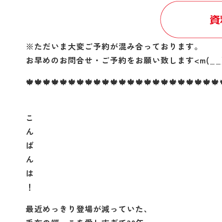
※ただいま大変ご予約が混み合っております。
お早めのお問合せ・ご予約をお願い致します<m(__)
🍁🍁🍁🍁🍁🍁🍁🍁🍁🍁🍁🍁🍁🍁🍁🍁🍁🍁🍁🍁🍁🍁🍁
こ
ん
ば
ん
は
！
最近めっきり登場が減っていた、