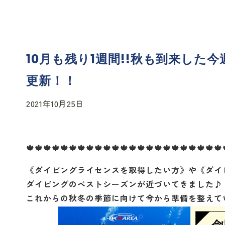
10月も残り1週間!!秋も到来し
更新！！
2021年10月25日
🍁🍁🍁🍁🍁🍁🍁🍁🍁🍁🍁🍁🍁🍁🍁🍁🍁🍁🍁🍁🍁🍁🍁
《ダイビングライセンスを取得したい方》や《ダイ
ダイビングのベストシーズンが近づいてきました♪
これからの秋冬の季節に向けて今から準備を整えていき