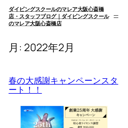
内
ダイビングスクールのマレア大阪心斎橋
容
店・スタッフブログ｜ダイビングスクール
を
のマレア大阪心斎橋店
ス
キ
ッ
月:
2022年2月
プ
春の大感謝キャンペーンスタ
ート！！