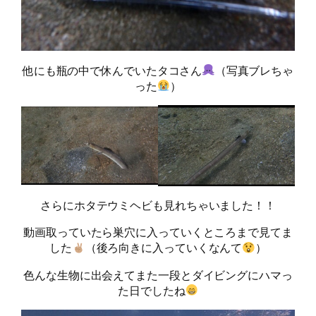
他にも瓶の中で休んでいたタコさん
（写真ブレちゃ
った
）
さらにホタテウミヘビも見れちゃいました！！
動画取っていたら巣穴に入っていくところまで見てま
した
（後ろ向きに入っていくなんて
）
色んな生物に出会えてまた一段とダイビングにハマっ
た日でしたね