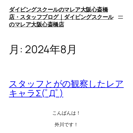
内
ダイビングスクールのマレア大阪心斎橋
容
店・スタッフブログ｜ダイビングスクール
を
のマレア大阪心斎橋店
ス
キ
ッ
月:
2024年8月
プ
スタッフとがの観察したレア
キャラΣ(ﾟДﾟ)
こんばんは！
外川です！