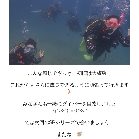
こんな感じでざっきー初陣は大成功！
これからもさらに成長できるように頑張って行きます
みなさんも一緒にダイバーを目指しましょ
う°˖✧◝(⁰▿⁰)◜✧˖°
では次回のSPシリーズで会いましょう！
またねー