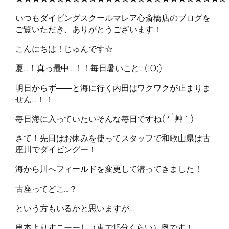
いつもダイビングスクールマレア心斎橋店のブログを
ご覧いただき、ありがとうございます！
こんにちは！じゅんです☆
夏…！真っ最中…！！毎日暑いこと…(;O;)
明日からず――と海に行く内田はワクワクが止まりま
せん…！！
毎日海に入っていたいそんな毎日ですね( *´艸｀)
さて！先日はお休みを使ってスタッフで和歌山県は古
座川でダイビングー！
海から川へフィールドを変更して潜ってきました！
古座ってどこ…？
という方もいるかと思いますが…
串本よりすこーーし（車で15分くらい）奥です！