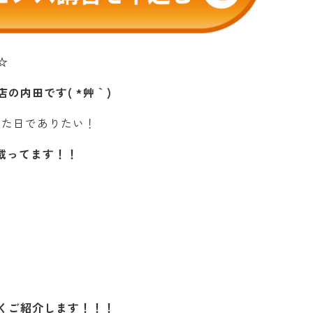
☆
内田です( *´艸｀)
った日でありたい！
載ってます！！
くご紹介します！！！