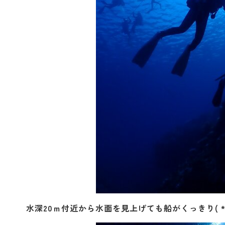
水深20ｍ付近から水面を見上げても船がくっきり( *´