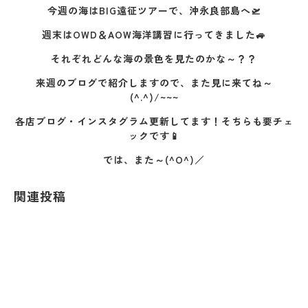
今週の海はBIG遠征ツアーで、沖永良部島へ🛫
週末はOWD＆AOW海洋講習に行ってきました🚙
それぞれどんな海の景色を見たのかな～？？
来週のブログで紹介しますので、また見に来てね～
(^.^)/~~~
各店ブログ・インスタグラム更新してます！そちらも要チェ
ックです📱
では、また～(^O^)／
関連投稿