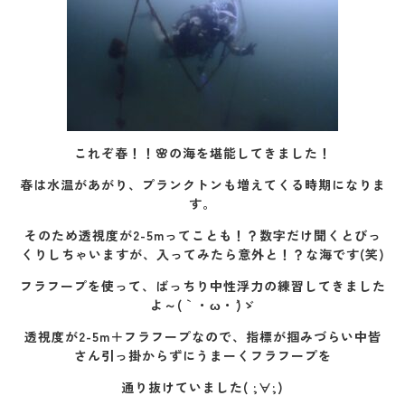
これぞ春！！🌸の海を堪能してきました！
春は水温があがり、プランクトンも増えてくる時期になりま
す。
そのため透視度が2-5mってことも！？数字だけ聞くとびっ
くりしちゃいますが、入ってみたら意外と！？な海です(笑)
フラフープを使って、ばっちり中性浮力の練習してきました
よ～(｀・ω・´)ゞ
透視度が2-5m＋フラフープなので、指標が掴みづらい中皆
さん引っ掛からずにうまーくフラフープを
通り抜けていました( ;∀;)