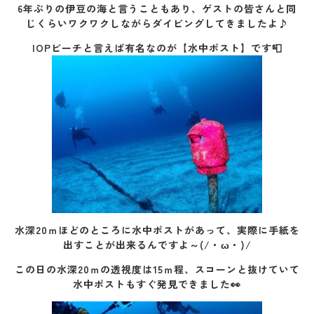
6年ぶりの伊豆の海と言うこともあり、ゲストの皆さんと同
じくらいワクワクしながらダイビングしてきましたよ♪
IOPビーチと言えば有名なのが【水中ポスト】です📮
水深20ｍほどのところに水中ポストがあって、実際に手紙を
出すことが出来るんですよ～(/・ω・)/
この日の水深20ｍの透視度は15ｍ程、スコーンと抜けていて
水中ポストもすぐ発見できました👀