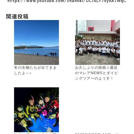
https://www.youtube.com/channel/UCioLY78y8A7WqC
関連投稿
冬の生物たちが出てきま
お久しぶりの投稿☆最近
したよ～♪
のマレアNEWSとダイビ
ングツアーのようす！