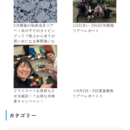
2月開催の知床流氷ツア
1/22(木)～25(日)与那国
ー！氷の下でのダイビン
ツアーレポート
グって？陸上から全てが
思い出になる事間違いな
し！！
ドライスーツを長持ちさ
☆6月2日～5日渡嘉敷島
せる秘訣！？お得な水検
ツアーレポート☆
査キャンペーン！
カテゴリー