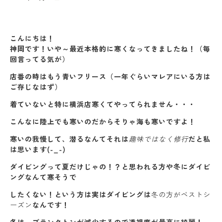
こんにちは！
神岡です！いや～最近本格的に寒くなってきましたね！（毎
回言ってる気が）
店番の時はもう青いフリース（一年ぐらいマレアにいる方は
ご存じなはず）
着ていないと特に横浜店寒くてやってられません・・・
こんなに陸上でも寒いのだからそりゃ海も寒いですよ！
寒いの我慢して、潜るなんてそれは
趣味ではなく修行
だと私
は思います(-_-)
ダイビングって夏だけじゃの！？と思われる方や冬にダイビ
ングなんて寒そうで
したくない！という方は実はダイビングは
冬の方がベストシ
ーズン
なんです！