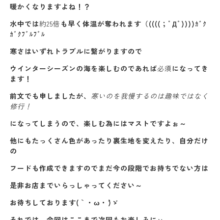
暖かくなりますよね！？
水中では
約25倍
も早く体温が奪われます（((((；ﾟДﾟ))))ｶﾞｸ
ｶﾞｸﾌﾞﾙﾌﾞﾙ
寒さはいずれトラブルに繋がりますので
ウインターシーズンの海を楽しむのであれば
必須
になってき
ます！
前文でも申しましたが、
寒いのを我慢するのは趣味ではなく
修行！
になってしまうので、楽しむ為にはマストですよぉ～
他にもたっくさん色があったり裏生地を変えたり、自分だけ
の
フードも作成できますのでまだ今の段階でお持ちでない方は
是非お店までいらっしゃってください～
お待ちしております(｀・ω・´)ゞ
それでは、今回はここまで次回もお楽しみにぃ