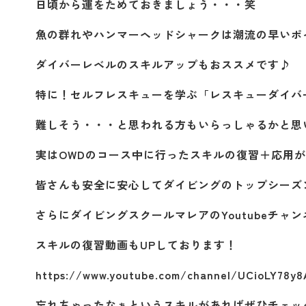
日頃から運をためておきましょう・・・笑
魚の群れやハンマーヘッドシャークは潮流の早いポ
ダイバーレベルのスキルアップもおススメです♪
特に！セルフレスキューを学ぶ「レスキューダイバ
難しそう・・・と思われる方もいらっしゃるかと思
実はOWDのコース中に行ったスキルの復習＋応用
皆さんも安全に安心してダイビングのトップシーズン
さらにダイビングスクールマレアのYoutubeチャ
スキルの復習動画もUPしております！
https://www.youtube.com/channel/UCioLY78y
忘れちゃったなぁというスキルがあればぜひチェッ