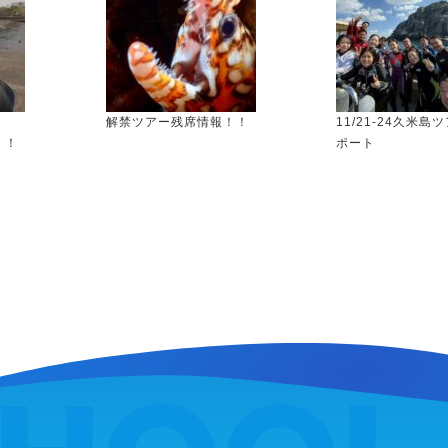
く
解禁ツアー残席情報！！
11/21-24久米島
！！
ポート