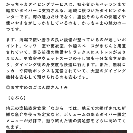
かっちゃまダイビングサービスは、初心者からベテランまで
幅広いダイバーに支持される、地域に根づいたダイビングセ
ンターです。海の魅力だけでなく、
施設そのものの快適さや
使いやすさ
がしっかりしているのも、かっちゃまの魅力の一
つです。
まず、
清潔で使い勝手の良い設備
が整っているのが嬉しいポ
イント。シャワー室や更衣室、休憩スペースがきちんと用意
されていて、潜る前後の準備やリラックスにストレスがあり
ません。更衣室やウェットスーツの干し場も十分な広さがあ
り、ダイビング後の身支度も快適に行えます。また、
無料ロ
ッカーや荷物ボックスも完備
されていて、大型のダイビング
機材を安心して預けられるのも安心です。
◎おすすめのごはん屋さん！🍚
【なぶら】
地元の漁協直営食堂「なぶら」では、地元で水揚げされた新
鮮な魚介を使った定食など、
ボリュームのあるダイバー限定
メニュー
が好評で、潜り終えた後の満足感をさらに高めてく
れます。