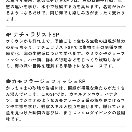
ん暮らす場所。魚の見分け方SPでは、魚の特徴や行動、生
態の違いを学び、水中で観察する力を高めます。名前がわか
るようになるだけで、同じ海でも楽しみ方がまったく変わり
ます。
🌱 ナチュラリストSP
ウミウシから群れまで、季節ごとに変わる生物の出現が魅力
のかっちゃま。ナチュラリストSPでは
生物同士の関係や季
節変化
、海の生態系について学べます。ウミウシやジョーフ
ィッシュ、ハゼ類、群れの行動などをじっくり観察しなが
ら、海の深い世界を理解する手助けになるコースです。
🐡カモフラージュフィッシュSP
かっちゃまの砂地や岩場には、
擬態が得意な魚たち
がたくさ
ん潜んでいます。このSPでは、
カエルアンコウ、ハナタ
ツ、ヨウジウオ
のようなカモフラージュ系の魚を見つけるコ
ツや生態を学び、観察スキルと視点を磨けます。隠れている
魚を見つけた瞬間の喜びは、まさにマクロダイビングの醍醐
味です。