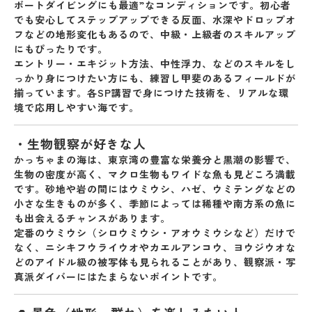
ボートダイビングにも最適”なコンディションです。初心者
でも安心してステップアップできる反面、水深やドロップオ
フなどの地形変化もあるので、中級・上級者のスキルアップ
にもぴったりです。
エントリー・エキジット方法、中性浮力、などのスキルをし
っかり身につけたい方にも、練習し甲斐のあるフィールドが
揃っています。各SP講習で身につけた技術を、
リアルな環
境で応用しやすい海
です。
・
生物観察が好きな人
かっちゃまの海は、
東京湾の豊富な栄養分と黒潮の影響
で、
生物の密度が高く、マクロ生物もワイドな魚も見どころ満載
です。砂地や岩の間にはウミウシ、ハゼ、ウミテングなどの
小さな生きものが多く、季節によっては稀種や南方系の魚に
も出会えるチャンスがあります。
定番のウミウシ（シロウミウシ・アオウミウシなど）だけで
なく、ニシキフウライウオやカエルアンコウ、ヨウジウオな
どの
アイドル級の被写体
も見られることがあり、観察派・写
真派ダイバーにはたまらないポイントです。