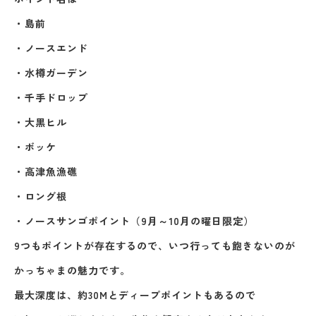
・島前
・ノースエンド
・水樽ガーデン
・千手ドロップ
・大黒ヒル
・ボッケ
・高津魚漁礁
・ロング根
・ノースサンゴポイント（9月～10月の曜日限定）
9つもポイントが存在するので、いつ行っても飽きないのが
かっちゃまの魅力です。
最大深度は、約30Mとディープポイントもあるので