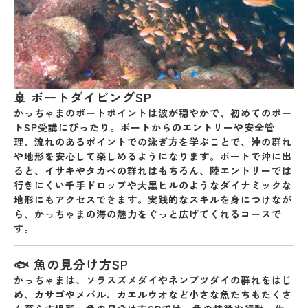
🚢 ボートダイビングSP
かっちゃまのボートポイントは波が穏やかで、初めてのボー
トSP受講にぴったり。ボートからのエントリーや安全管
理、流れのあるポイントでの泳ぎ方を学ぶことで、沖の群れ
や地形を安心して楽しめるようになります。ボートで沖に出
ると、
イサキやタカベの群れ
はもちろん、陸エントリーでは
行きにくい
千手ドロップや大黒ヒル
のようなダイナミックな
地形にもアクセスできます。実践的なスキルを身につけなが
ら、かっちゃまの海の魅力をぐっと広げてくれるコースで
す。
🐟 魚の見分け方SP
かっちゃまは、
ソラスズメダイやネンブツダイの群れ
をはじ
め、
カサゴやメバル、カエルウオ
など小さな魚たちもたくさ