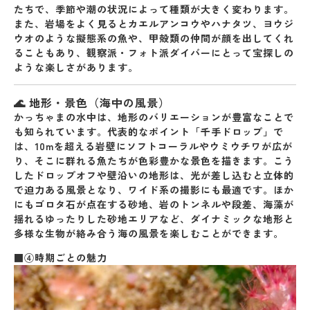
たちで、季節や潮の状況によって種類が大きく変わります。
また、岩場をよく見ると
カエルアンコウやハナタツ、ヨウジ
ウオ
のような擬態系の魚や、甲殻類の仲間が顔を出してくれ
ることもあり、
観察派・フォト派
ダイバーにとって宝探しの
ような楽しさがあります。
🌊 地形・景色（海中の風景）
かっちゃまの水中は、
地形のバリエーションが豊富
なことで
も知られています。代表的なポイント「千手ドロップ」で
は、10mを超える岩壁に
ソフトコーラルやウミウチワ
が広が
り、そこに群れる魚たちが色彩豊かな景色を描きます。こう
した
ドロップオフや壁沿いの地形
は、光が差し込むと立体的
で迫力ある風景となり、ワイド系の撮影にも最適です。ほか
にも
ゴロタ石が点在する砂地、岩のトンネルや段差、海藻が
揺れるゆったりした砂地エリア
など、ダイナミックな地形と
多様な生物が絡み合う海の風景を楽しむことができます。
■④時期ごとの魅力