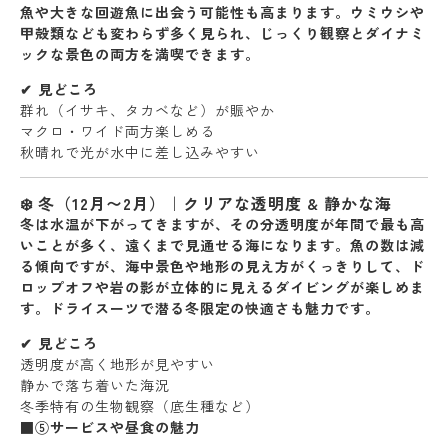
魚や大きな回遊魚に出会う可能性も高まります。ウミウシや
甲殻類なども変わらず多く見られ、
じっくり観察とダイナミ
ックな景色の両方
を満喫できます。
✔︎ 見どころ
群れ（イサキ、タカベなど）が賑やか
マクロ・ワイド両方楽しめる
秋晴れで光が水中に差し込みやすい
❄️ 冬（12月〜2月）｜クリアな透明度 & 静かな海
冬は水温が下がってきますが、その分
透明度が年間で最も高
い
ことが多く、遠くまで見通せる海になります。魚の数は減
る傾向ですが、海中景色や地形の見え方がくっきりして、
ド
ロップオフや岩の影が立体的に見える
ダイビングが楽しめま
す。ドライスーツで潜る冬限定の快適さも魅力です。
✔︎ 見どころ
透明度が高く地形が見やすい
静かで落ち着いた海況
冬季特有の生物観察（底生種など）
■⑤サービスや昼食の魅力