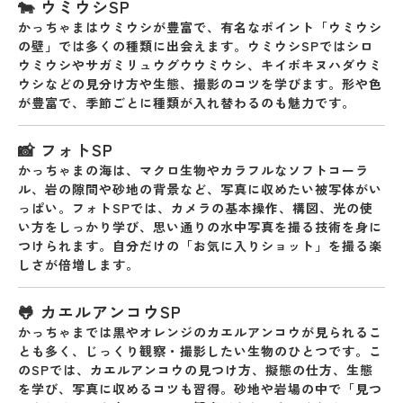
🐄 ウミウシSP
かっちゃまはウミウシが豊富で、有名なポイント「ウミウシ
の壁」では多くの種類に出会えます。ウミウシSPでは
シロ
ウミウシやサガミリュウグウウミウシ、キイボキヌハダウミ
ウシ
などの見分け方や生態、撮影のコツを学びます。形や色
が豊富で、季節ごとに種類が入れ替わるのも魅力です
。
📸 フォトSP
かっちゃまの海は、
マクロ生物やカラフルなソフトコーラ
ル、岩の隙間や砂地の背景
など、写真に収めたい被写体がい
っぱい。フォトSPでは、
カメラの基本操作、構図、光の使
い方
をしっかり学び、思い通りの水中写真を撮る技術を身に
つけられます。自分だけの「お気に入りショット」を撮る楽
しさが倍増します。
🐸 カエルアンコウSP
かっちゃまでは
黒やオレンジのカエルアンコウ
が見られるこ
とも多く、じっくり観察・撮影したい生物のひとつです。こ
のSPでは、カエルアンコウの
見つけ方、擬態の仕方、生態
を学び、写真に収めるコツも習得。砂地や岩場の中で「見つ