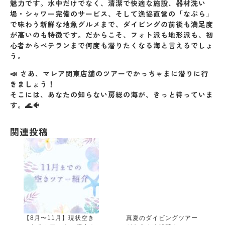
魅力です。水中だけでなく、
清潔で快適な施設、器材洗い
場・シャワー完備のサービス、そして漁協直営の「なぶら」
で味わう新鮮な地魚グルメ
まで、ダイビングの前後も満足度
が高いのも特徴です。だからこそ、
フォト派も地形派も、初
心者からベテランまで何度も潜りたくなる海
と言えるでしょ
う。
📣
さあ、マレア関東店舗のツアーでかっちゃまに潜りに行
きましょう！
そこには、あなたの知らない房総の海が、きっと待っていま
す。🌊🐠
関連投稿
【8月〜11月】現状空き
真夏のダイビングツアー