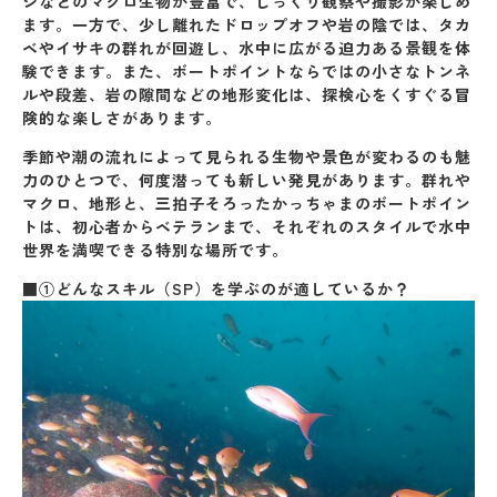
シなどのマクロ生物が豊富で、じっくり観察や撮影が楽しめ
ます。一方で、少し離れたドロップオフや岩の陰では、タカ
ベやイサキの群れが回遊し、水中に広がる迫力ある景観を体
験できます。また、ボートポイントならではの小さなトンネ
ルや段差、岩の隙間などの地形変化は、探検心をくすぐる冒
険的な楽しさがあります。
季節や潮の流れによって見られる生物や景色が変わるのも魅
力のひとつで、
何度潜っても新しい発見
があります。群れや
マクロ、地形と、三拍子そろったかっちゃまのボートポイン
トは、初心者からベテランまで、それぞれのスタイルで水中
世界を満喫できる特別な場所です。
■①どんなスキル（SP）を学ぶのが適しているか？