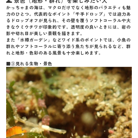
🌊
景色（地形・群れ）を楽しみたい人
かっちゃまの海は、マクロだけでなく
地形のバラエティ
も魅
力のひとつ。代表的なポイント「千手ドロップ」では迫力あ
るドロップオフが見られ、その壁を覆うソフトコーラルや大
きなウミウチワが印象的です。透明度の良いときには、岩の
影や切れ目が美しい景観を描きます。
また「水樽ガーデン」などワイド系のポイントでは、小魚の
群れやソフトコーラルに寄り添う魚たちが見られるなど、
群
れと地形・色彩のある風景
も十分楽しめます。
■③見れる生物・景色