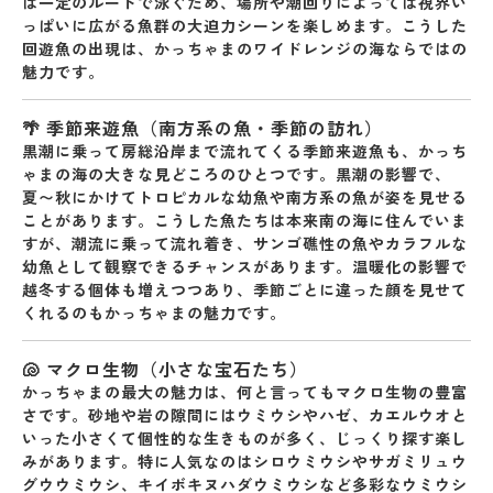
は一定のルートで泳ぐため、場所や潮回りによっては
視界い
っぱいに広がる魚群の大迫力シーン
を楽しめます。こうした
回遊魚の出現は、かっちゃまのワイドレンジの海ならではの
魅力です。
🌴 季節来遊魚（南方系の魚・季節の訪れ）
黒潮に乗って房総沿岸まで流れてくる
季節来遊魚
も、かっち
ゃまの海の大きな見どころのひとつです。黒潮の影響で、
夏〜秋にかけて
トロピカルな幼魚や南方系の魚
が姿を見せる
ことがあります。こうした魚たちは本来南の海に住んでいま
すが、潮流に乗って流れ着き、
サンゴ礁性の魚やカラフルな
幼魚
として観察できるチャンスがあります。温暖化の影響で
越冬する個体も増えつつあり、季節ごとに違った顔を見せて
くれるのもかっちゃまの魅力です。
🐚 マクロ生物（小さな宝石たち）
かっちゃまの最大の魅力は、何と言っても
マクロ生物の豊富
さ
です。砂地や岩の隙間にはウミウシやハゼ、カエルウオと
いった
小さくて個性的な生きもの
が多く、じっくり探す楽し
みがあります。特に人気なのは
シロウミウシやサガミリュウ
グウウミウシ、キイボキヌハダウミウシ
など多彩なウミウシ