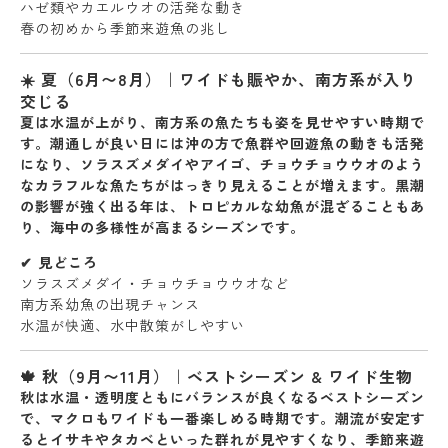
ハゼ類やカエルウオの活発な動き
春の初めから季節来遊魚の兆し
☀️ 夏（6月〜8月）｜ワイドも賑やか、南方系が入り
交じる
夏は水温が上がり、
南方系の魚たちも姿を見せやすい時期
で
す。潮通しが良い日には沖の方で
魚群や回遊魚の動きも活発
になり、ソラスズメダイやアイゴ、チョウチョウウオのよう
なカラフルな魚たちがはっきり見えることが増えます。黒潮
の影響が強く出る年は、トロピカルな幼魚が混ざることもあ
り、海中の多様性が高まるシーズンです。
✔︎ 見どころ
ソラスズメダイ・チョウチョウウオなど
南方系幼魚の出現チャンス
水温が快適、水中散策がしやすい
🍁 秋（9月〜11月）｜ベストシーズン & ワイド生物
秋は
水温・透明度ともにバランスが良くなるベストシーズン
で、マクロもワイドも一番楽しめる時期です。潮流が安定す
ると
イサキやタカベといった群れ
が見やすくなり、季節来遊