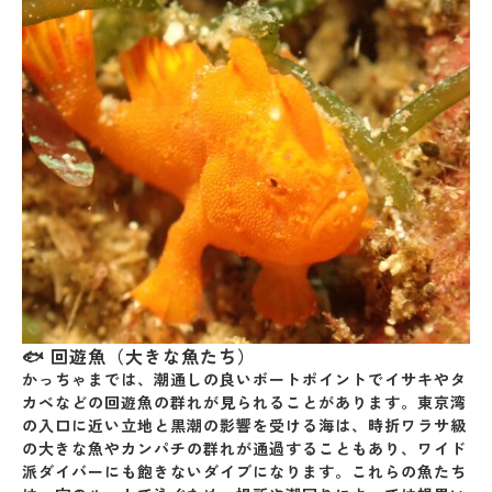
🐟 回遊魚（大きな魚たち）
かっちゃまでは、潮通しの良いボートポイントで
イサキやタ
カベなどの回遊魚の群れ
が見られることがあります。東京湾
の入口に近い立地と黒潮の影響を受ける海は、時折
ワラサ級
の大きな魚やカンパチの群れが通過すること
もあり、ワイド
派ダイバーにも飽きないダイブになります。これらの魚たち