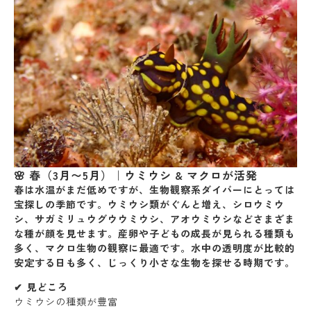
🌸 春（3月〜5月）｜ウミウシ & マクロが活発
春は水温がまだ低めですが、生物観察系ダイバーにとっては
宝探しの季節
です。ウミウシ類がぐんと増え、
シロウミウ
シ、サガミリュウグウウミウシ、アオウミウシ
などさまざま
な種が顔を見せます。産卵や子どもの成長が見られる種類も
多く、
マクロ生物の観察に最適
です。水中の透明度が比較的
安定する日も多く、じっくり小さな生物を探せる時期です。
✔︎ 見どころ
ウミウシの種類が豊富