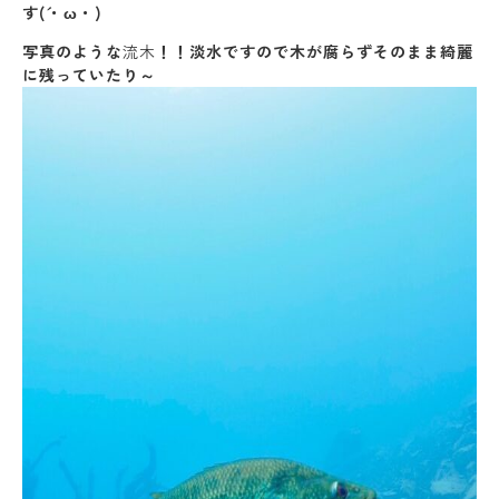
す(´・ω・)
写真のような
流木
！！淡水ですので木が腐らずそのまま綺麗
に残っていたり～