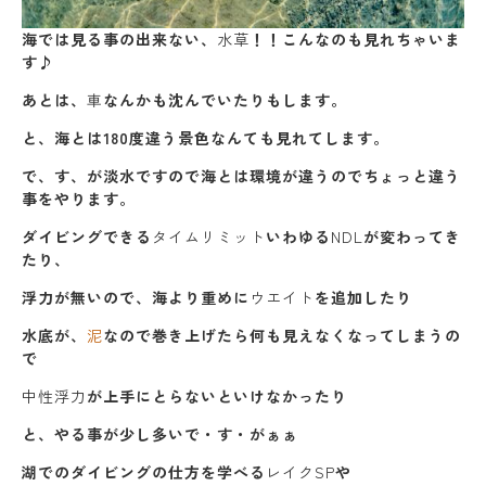
海では見る事の出来ない、
水草
！！こんなのも見れちゃいま
す♪
あとは、
車
なんかも沈んでいたりもします。
と、海とは180度違う景色なんても見れてします。
で、す、が淡水ですので海とは環境が違うのでちょっと違う
事をやります。
ダイビングできる
タイムリミット
いわゆる
NDL
が変わってき
たり、
浮力が無いので、海より重めに
ウエイト
を追加したり
水底が、
泥
なので巻き上げたら何も見えなくなってしまうの
で
中性浮力
が上手にとらないといけなかったり
と、やる事が少し多いで・す・がぁぁ
湖でのダイビングの仕方を学べる
レイクSP
や