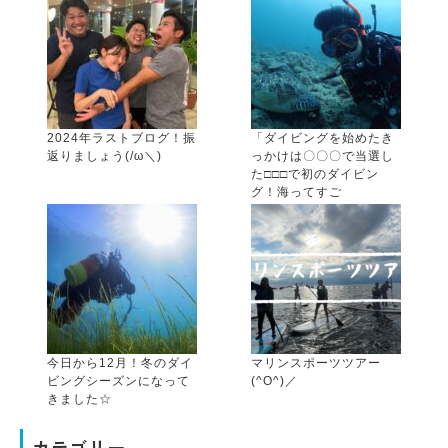
2024年ラストブログ！振
「ダイビングを始めたき
返りましょう(/ω＼)
っかけは〇〇〇で当選し
た□□□で初のダイビン
グ！海ってすご
い・・・！14歳の感動か
ら20数年・・・ダイビン
グで「冒険」できるま
で！」
今日から12月！冬のダイ
マリンスポーツツアー
ビングシーズンになって
(^O^)／
きました☆
カテゴリー