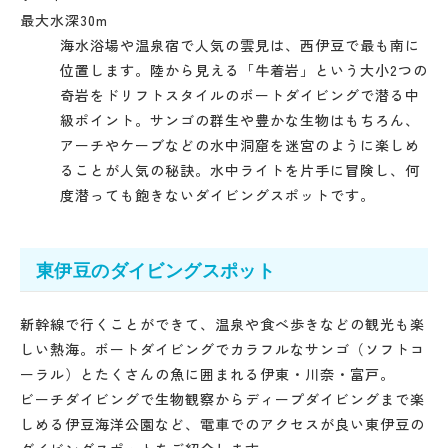
最大水深30m
海水浴場や温泉宿で人気の雲見は、西伊豆で最も南に
位置します。陸から見える「牛着岩」という大小2つの
奇岩をドリフトスタイルのボートダイビングで潜る中
級ポイント。サンゴの群生や豊かな生物はもちろん、
アーチやケーブなどの水中洞窟を迷宮のように楽しめ
ることが人気の秘訣。水中ライトを片手に冒険し、何
度潜っても飽きないダイビングスポットです。
東伊豆のダイビングスポット
新幹線で行くことができて、温泉や食べ歩きなどの観光も楽
しい熱海。ボートダイビングでカラフルなサンゴ（ソフトコ
ーラル）とたくさんの魚に囲まれる伊東・川奈・富戸。
ビーチダイビングで生物観察からディープダイビングまで楽
しめる伊豆海洋公園など、電車でのアクセスが良い東伊豆の