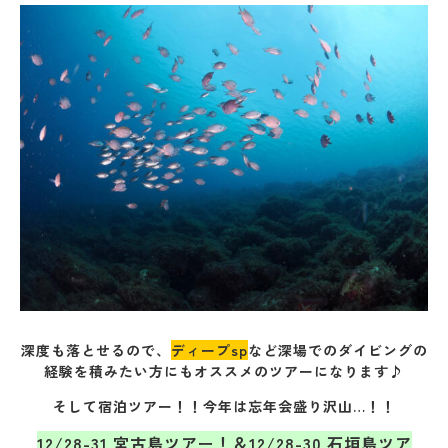
深度も落とせるので、
ディープsp
など深場でのダイビングの
経験を積みたい方にもオススメのツアーになります♪
そして宿泊ツアー！！今年は
忘年会盛り沢山…！！
12/28-31 宮古島ツアー！＆12/28-30 石垣島ツア