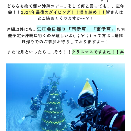
どちらも捨て難い沖縄ツアー…そして何と言っても、、忘年
会！！
2024年最後のダイビング！！潜り納め！！
皆さんは
どこ締めくくりますか〜？！
忘年会日帰り「西伊豆」「東伊豆」
沖縄以外にも…
も開
催予定✨沖縄に行くのが難しいよ( ；∀；) って方は…是非
日帰りでのご参加お待ちしておりますよー！
また12月といったら……そう！！
クリスマスですよね！！🎄