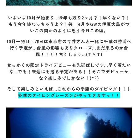
いよいよ10月が始まり…今年も残り2ヶ月？！早くない？！
もう今年終わっちゃうよ？！笑 4月やGWの伊豆大島がつ
いこの間かのように思う今日この頃。
10月一発目！昨日は東京店の今井さんと一緒に
千葉の勝浦
へ
行く予定が…台風の影響もありクローズ…まだ来るのか台
風！！！！ちくしょう…(T ^ T)
せっかくの限定ドライデビューも先延ばしです…早く着たい
な…でも！来週にも潜る予定がある！！そこでデビューか
な？楽しみでしかない！(*´-`)
そして楽しみといえば…これからの季節のダイビング！！！
冬季のダイビングシーズンがやってきますっ！！