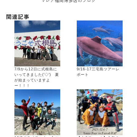
マレア福岡博多店のブログ
関連記事
7/9から12日に式根島に
9/16-17三宅島ツアーレ
いってきました('◇')ゞ夏
ポート
が始まっていますよ
ー！！！