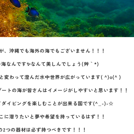
が、沖縄でも海外の海でもございません！！！
海なんです✨なんて美しんでしょう(´艸｀*)
わって澄んだ水中世界が広がっています( ^)o(^ )
ゾートの海が皆さんはイメージがしやすいと思います！！
ダイビングを楽しむことが出来る国です(^_-)-☆
こに潜りたいと夢や希望を持っているはず！！
の2つの器材は必ず持つべきです！！！