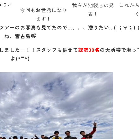
コライ
我らが池袋店の発
これか
今回もお世話になり
表！
ます！
ツアーのお写真も見てたので…、、、潜りたい…( ；∀；) 
ね、宮古島👋
しましたー！！スタッフも併せて
総勢30名
の大所帯で潜っ
よ(*´꒳`*)