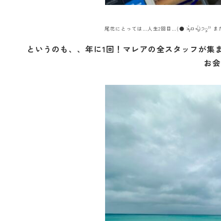
尾花にとっては…人生2回目…(● ˃̶͈̀ロ˂̶͈́
というのも、、年に1回！マレアの全スタッフが集
お会