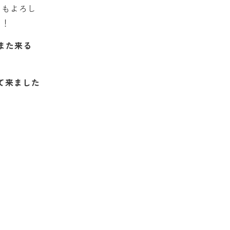
らもよろし
く！
また来る
て来ました