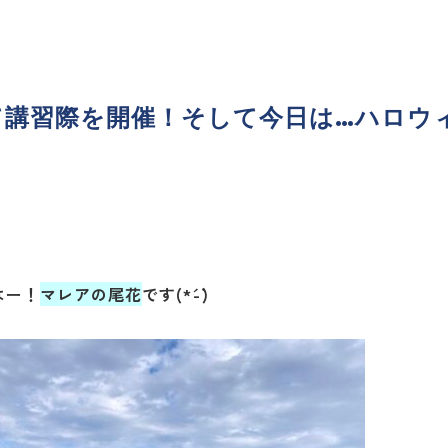
て講習際を開催！そして今日は…ハロウ
はー！
マレアの尾花
です(*´-`)