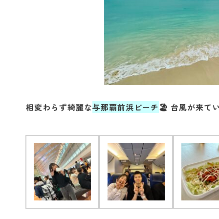
相変わらず綺麗な
与那覇前浜ビーチ
🏖 台風が来