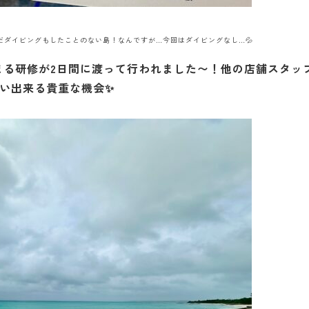
)੭ꠥ⁾⁾ まだダイビングもしたことのない島！なんですが…今回はダイビングなし…💦
まる研修が2日間に渡って行われました〜！他の店舗スタッ
い出来る貴重な機会✨