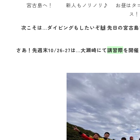
宮古島へ！
新人もノリノリ♪
お昼はタ
ス！
次こそは…ダイビングもしたいぞ🙌 先日の宮古島
さあ！先週末10/26-27は…大瀬崎にて
講習際
を開催