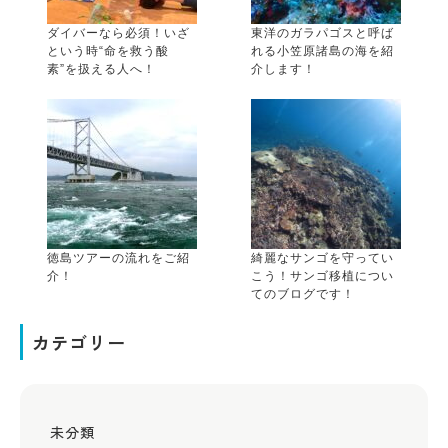
ダイバーなら必須！いざ
東洋のガラパゴスと呼ば
という時“命を救う酸
れる小笠原諸島の海を紹
素”を扱える人へ！
介します！
徳島ツアーの流れをご紹
綺麗なサンゴを守ってい
介！
こう！サンゴ移植につい
てのブログです！
カテゴリー
未分類