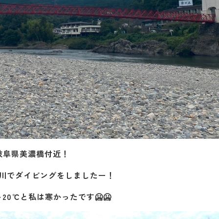
岐阜県美濃橋付近！
川でダイビングをしましたー！
～20℃と私は寒かったです🥶🥶