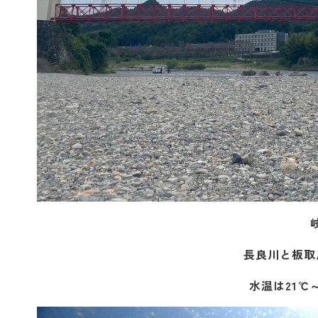
長良川と板取
水温は21℃