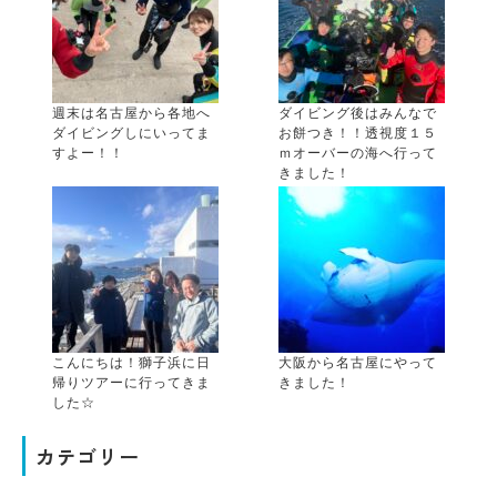
週末は名古屋から各地へ
ダイビング後はみんなで
ダイビングしにいってま
お餅つき！！透視度１５
すよー！！
ｍオーバーの海へ行って
きました！
こんにちは！獅子浜に日
大阪から名古屋にやって
帰りツアーに行ってきま
きました！
した☆
カテゴリー