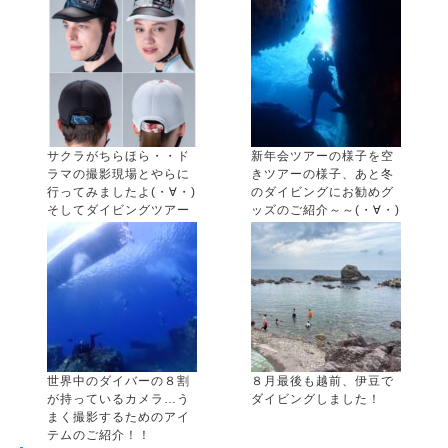
サクラがちらほら・・ド
新年会ツアーの様子を空
ラマの撮影現場とやらに
きツアーの様子、あと冬
行ってみましたよ(・∀・)
のダイビングにお勧めグ
そしてダイビングツアー
ッズのご紹介～～(・∀・)
残席情報も！
世界中のダイバーの８割
８月最後も越前、伊豆で
が持っているカメラ…う
ダイビングしました！
まく撮影するためのアイ
テムのご紹介！！
カテゴリー