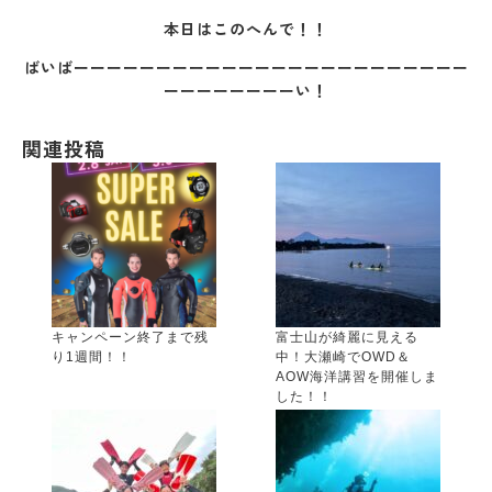
本日はこのへんで！！
ばいばーーーーーーーーーーーーーーーーーーーーーーーー
ーーーーーーーーい！
関連投稿
キャンペーン終了まで残
富士山が綺麗に見える
り1週間！！
中！大瀬崎でOWD＆
AOW海洋講習を開催しま
した！！