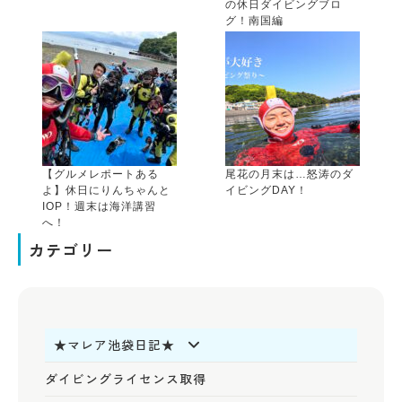
の休日ダイビングブロ
グ！南国編
【グルメレポートある
尾花の月末は…怒涛のダ
よ】休日にりんちゃんと
イビングDAY！
IOP！週末は海洋講習
へ！
カテゴリー
★マレア池袋日記★
ダイビングライセンス取得