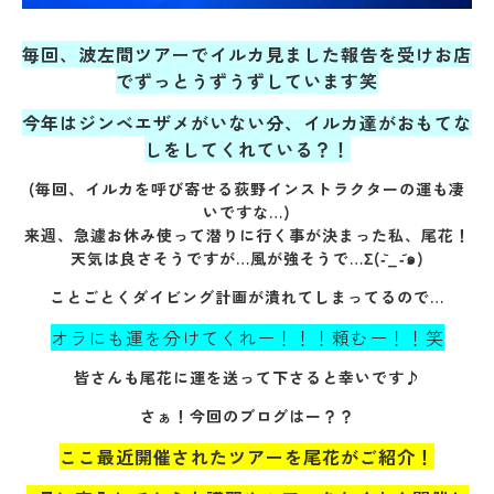
毎回、波左間ツアーでイルカ見ました報告を受けお店
でずっとうずうずしています笑
今年はジンベエザメがいない分、イルカ達がおもてな
しをしてくれている？！
(毎回、イルカを呼び寄せる荻野インストラクターの運も凄
いですな…)
来週、急遽お休み使って潜りに行く事が決まった私、尾花！
天気は良さそうですが…風が強そうで…Σ(-᷅_-᷄๑)
ことごとくダイビング計画が潰れてしまってるので…
オラにも運を分けてくれー！！！頼むー！！笑
皆さんも尾花に運を送って下さると幸いです♪
さぁ！今回のブログはー？？
ここ最近開催されたツアーを尾花がご紹介！