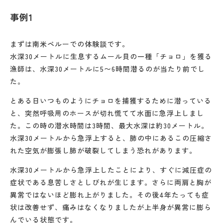
事例1
まずは南米ペルーでの体験談です。
水深30メートルに生息するムール貝の一種「チョロ」を獲る
漁師は、水深30メートルに5〜6時間潜るのが当たり前でし
た。
とある日いつものようにチョロを捕獲するために潜っている
と、突然呼吸用のホースが切れ慌てて水面に急浮上しまし
た。この時の潜水時間は3時間、最大水深は約30メートル。
水深30メートルから急浮上すると、肺の中にあるこの圧縮さ
れた空気が膨張し肺が破裂してしまう恐れがあります。
水深30メートルから急浮上したことにより、すぐに減圧症の
症状である息苦しさとしびれが生じます。さらに両肩と胸が
異常ではないほど膨れ上がりました。その後4年たっても症
状は改善せず、痛みはなくなりましたが上半身が異常に膨ら
んでいる状態です。