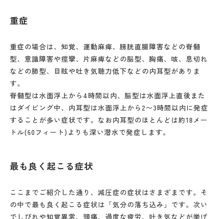
重症
重症の場合は、知覚、運動麻痺、膀胱直腸障害などの脊髄
型、意識障害や痙攣、片麻痺などの脳型、胸痛、咳、息切れ
などの肺型、目眩や吐き気聴力低下などの内耳型がありま
す。
脊髄型は水面浮上から4時間以内、脳型は水面浮上直後また
はダイビング中、内耳型は水面浮上から2〜3時間以内に発症
することが多い症状です。なお内耳型のほとんどは約18メー
トル(60フィート)よりも深い潜水で発症します。
最も良く起こる症状
ここまでご紹介した通り、減圧症の症状はさまざまです。そ
の中で最も良く起こる症状は「気分の落ち込み」です。次い
でしびれや知覚異常、頭痛、過度な疲労、吐き気などが挙げ