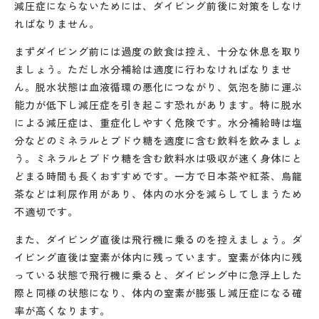
減圧症にならないためには、ダイビング前後に対策をしなけ
ればなりません。
まずダイビング前には過度の飲食は控え、十分な休息を取り
ましょう。ただし水分補給は適度に行わなければなりませ
ん。脱水状態は血液循環の悪化につながり、気泡を肺に運ぶ
能力が低下し減圧症を引き起こす恐れがあります。特に脱水
による減圧症は、重症化しやすく危険です。水分補給時は塩
分などのミネラルとブドウ糖を適度に含む飲料を飲みましょ
う。ミネラルとブドウ糖を含む飲料水は吸収が速く身体にと
どまる時間も長くおすすめです。一方で日本茶や紅茶、烏龍
茶などは利尿作用があり、体内の水分を減らしてしまうため
不適切です。
また、ダイビング直後は飛行機に乗るのを控えましょう。ダ
イビング直後は窒素が体内に残っています。窒素が体内に残
っている状態で飛行機に乗ると、ダイビング中に急浮上した
際と同様の状態になり、体内の窒素が膨張し減圧症になる確
率が高くなります。