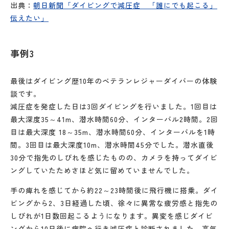
出典：
朝日新聞「ダイビングで減圧症 「誰にでも起こる」
伝えたい」
事例3
最後はダイビング歴10年のベテランレジャーダイバーの体験
談です。
減圧症を発症した日は3回ダイビングを行いました。1回目は
最大深度35～41m、潜水時間60分、インターバル2時間。2回
目は最大深度 18～35m、潜水時間60分、インターバルを1時
間。3回目は最大深度10m、潜水時間45分でした。潜水直後
30分で指先のしびれを感じたものの、カメラを持ってダイビ
ングしていたためさほど気に留めていませんでした。
手の痺れを感じてから約22～23時間後に飛行機に搭乗。ダイ
ビングから2、3日経過した頃、徐々に異常な疲労感と指先の
しびれが1日数回起こるようになります。異変を感じダイビ
ングから10日後に病院へ行き減圧症と診断されました。高気