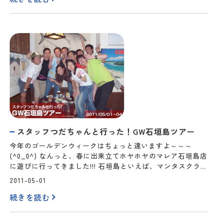
け取って始まった今回の宮…
スタッフつだちゃんと行った！GW石垣島ツアー
今年のゴールデンウィークはちょっと違いますよ～～～
(^0_0^) なんっと、春に出来立てホヤホヤのマレア石垣島店
に遊びに行ってきました!!! 石垣島といえば、マンタスクラン
ブル・・・キレイなサンゴ・・・石垣牛?・・・どれだけ楽
2011-05-01
しむことが出来たのでしょうか? まずは、羽田空港に集合っ!
続きを読む
今回のメンバーはこちらです↓↓ 羽田空港から、一度、那
覇空港に寄り道です。 …