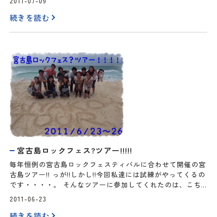
2011-07-09
初日の本栖湖でのダイビングでは、高所潜水のルールに沿っ
続きを読む
て参加者全員で潜水計画をしてダイビングしました。 …
宮古島ロックフェス?ツアー!!!!!
毎年恒例の宮古島ロックフェスティバルに合わせて開催の宮
古島ツアー!! っが!!しかし!!今回私達には試練がやってくるの
です・・・・。 そんなツアーに参加してくれたのは、こち
らのメンバーです(^O^)／ さかのぼること、ツアーの前
2011-06-23
日・・・「沖縄の南に台風が発生しました。おそらく滞在中
続きを読む
に直撃するでしょう・・・」という、非常にツライ情報を受