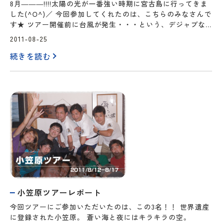
8月―――!!!!太陽の光が一番強い時期に宮古島に行ってきま
した(^O^)／ 今回参加してくれたのは、こちらのみなさんで
す★ ツアー開催前に台風が発生・・・という、デジャブな
体験をしそうでしたが、今回の台風はとってものんびりさん
2011-08-25
だったので、潜れるうちに潜っておきましょう!!根性で、初
続きを読む
日から『魔王の宮殿』に『通り池』。 2日目には『アントニ
オ・ガウディ』へ行っ…
小笠原ツアーレポート
今回ツアーにご参加いただいたのは、この3名！！ 世界遺産
に登録された小笠原。 蒼い海と夜にはキラキラの空。