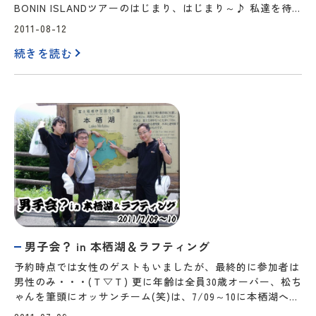
BONIN ISLANDツアーのはじまり、はじまり～♪ 私達を待
っていたのは、とてつもなく寛大な海！ 水面から水底の20
2011-08-12
メートル下が見える海。 それだけでワァーーー！とテンシ
続きを読む
ョンがあがりましたね（ ´∀｀） 地形ダイビングはもちろ
ん。 なんといっても沈…
男子会？ in 本栖湖＆ラフティング
予約時点では女性のゲストもいましたが、最終的に参加者は
男性のみ・・・(Ｔ▽Ｔ) 更に年齢は全員30歳オーバー、松ち
ゃんを筆頭にオッサンチーム(笑)は、7/09～10に本栖湖へ高
所ダイビング＆富士川にラフティングに行って来ました。