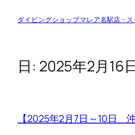
内
容
ダイビングショップマレア名駅店・ス
を
ス
キ
ッ
日:
2025年2月16
プ
【2025年2月7日～10日