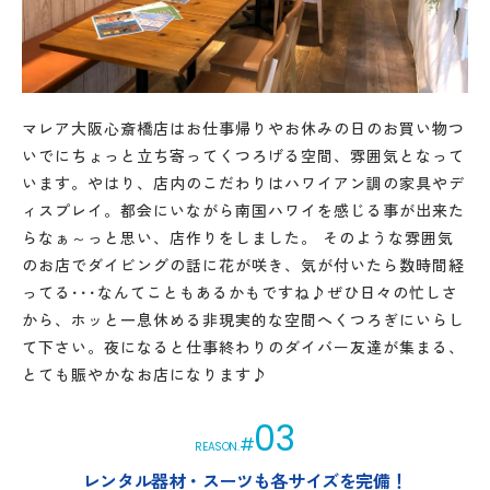
マレア大阪心斎橋店はお仕事帰りやお休みの日のお買い物つ
いでにちょっと立ち寄ってくつろげる空間、雰囲気となって
います。やはり、店内のこだわりはハワイアン調の家具やデ
ィスプレイ。都会にいながら南国ハワイを感じる事が出来た
らなぁ～っと思い、店作りをしました。 そのような雰囲気
のお店でダイビングの話に花が咲き、気が付いたら数時間経
ってる･･･なんてこともあるかもですね♪ぜひ日々の忙しさ
から、ホッと一息休める非現実的な空間へくつろぎにいらし
て下さい。夜になると仕事終わりのダイバー友達が集まる、
とても賑やかなお店になります♪
03
#
REASON.
レンタル器材・スーツも各サイズを完備！