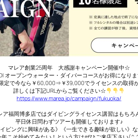
マレア創業25周年 大感謝キャンペーン開催中☆
ADI オープンウォーター・ダイバーコースがお得になりま
限定で今なら￥60,000⇒￥39,000でライセンスの取
詳しくは下記URLからご覧ください☆
https://www.marea.jp/campaign/fukuoka/
レア福岡博多店ではダイビングライセンス講習はもちろ
平日休日問わずツアーも開催しております♪
ダイビングに興味がある》《一生できる趣味が欲しい》な
今年こそ始めてみたい！という方はぜひご来店下さい(^.^