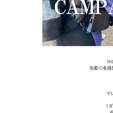
P
先着10名様
マ
《