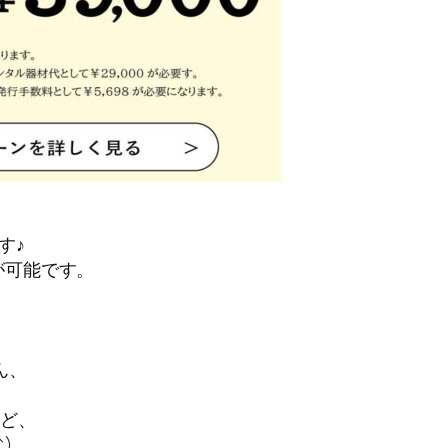
す♪
得が可能です。
ん、
ど、
)