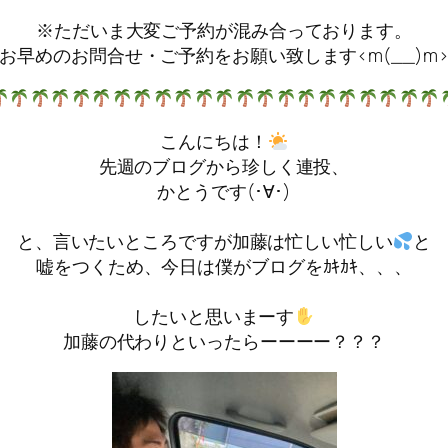
※ただいま大変ご予約が混み合っております。
お早めのお問合せ・ご予約をお願い致します<m(__)m
こんにちは！
先週のブログから珍しく連投、
かとうです(･∀･)
と、言いたいところですが加藤は忙しい忙しい
と
嘘をつくため、今日は僕がブログをｶｷｶｷ、、、
したいと思いまーす
加藤の代わりといったらーーーー？？？