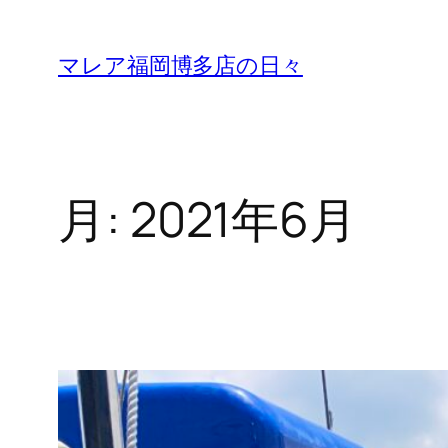
内
容
マレア福岡博多店の日々
を
ス
キ
ッ
月:
2021年6月
プ