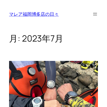
内
容
マレア福岡博多店の日々
を
ス
キ
ッ
月:
2023年7月
プ