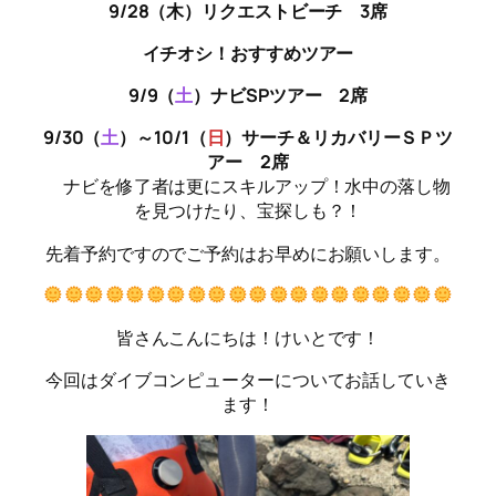
9/28（木）リクエストビーチ 3席
イチオシ！おすすめツアー
9/9（
土
）ナビSPツアー
2席
9/30（
土
）～10/1（
日
）サーチ＆リカバリーＳＰツ
アー 2席
ナビを修了者は更にスキルアップ！水中の落し物
を見つけたり、宝探しも？！
先着予約ですのでご予約はお早めにお願いします。
皆さんこんにちは！けいとです！
今回はダイブコンピューターについてお話していき
ます！