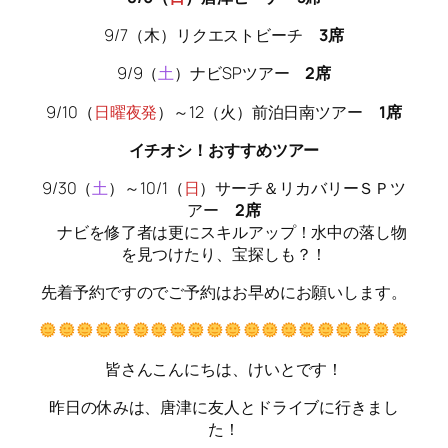
9/7（木）リクエストビーチ
3席
9/9（
土
）ナビSPツアー
2席
9/10（
日曜夜発
）～12（火）前泊日南ツアー
1席
イチオシ！おすすめツアー
9/30（
土
）～10/1（
日
）サーチ＆リカバリーＳＰツ
アー
2席
ナビを修了者は更にスキルアップ！水中の落し物
を見つけたり、宝探しも？！
先着予約ですのでご予約はお早めにお願いします。
皆さんこんにちは、けいとです！
昨日の休みは、唐津に友人とドライブに行きまし
た！